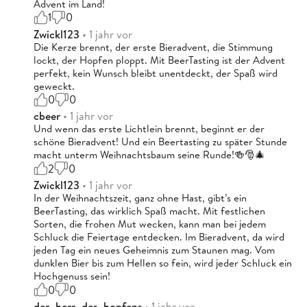
Advent im Land!
1
0
Zwickl123
• 1 jahr vor
Die Kerze brennt, der erste Bieradvent, die Stimmung
lockt, der Hopfen ploppt. Mit BeerTasting ist der Advent
perfekt, kein Wunsch bleibt unentdeckt, der Spaß wird
geweckt.
0
0
cbeer
• 1 jahr vor
Und wenn das erste Lichtlein brennt, beginnt er der
schöne Bieradvent! Und ein Beertasting zu später Stunde
macht unterm Weihnachtsbaum seine Runde!🍻🎅🎄
2
0
Zwickl123
• 1 jahr vor
In der Weihnachtszeit, ganz ohne Hast, gibt’s ein
BeerTasting, das wirklich Spaß macht. Mit festlichen
Sorten, die frohen Mut wecken, kann man bei jedem
Schluck die Feiertage entdecken. Im Bieradvent, da wird
jeden Tag ein neues Geheimnis zum Staunen mag. Vom
dunklen Bier bis zum Hellen so fein, wird jeder Schluck ein
Hochgenuss sein!
0
0
der_herr_des_hopfens
• 1 jahr vor