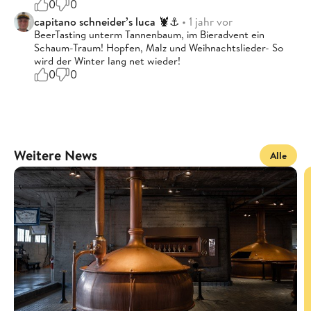
0
0
capitano schneider’s luca 🦞⚓️
• 1 jahr vor
BeerTasting unterm Tannenbaum, im Bieradvent ein
Schaum-Traum! Hopfen, Malz und Weihnachtslieder- So
wird der Winter lang net wieder!
0
0
Weitere News
Alle