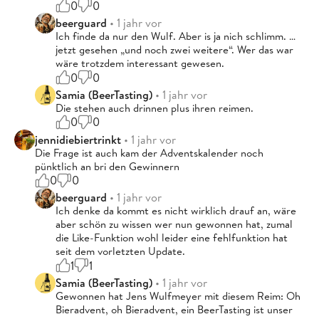
0
0
beerguard
• 1 jahr vor
Ich finde da nur den Wulf. Aber is ja nich schlimm. …
jetzt gesehen „und noch zwei weitere“. Wer das war
wäre trotzdem interessant gewesen.
0
0
Samia (BeerTasting)
• 1 jahr vor
Die stehen auch drinnen plus ihren reimen.
0
0
jennidiebiertrinkt
• 1 jahr vor
Die Frage ist auch kam der Adventskalender noch
pünktlich an bri den Gewinnern
0
0
beerguard
• 1 jahr vor
Ich denke da kommt es nicht wirklich drauf an, wäre
aber schön zu wissen wer nun gewonnen hat, zumal
die Like-Funktion wohl leider eine fehlfunktion hat
seit dem vorletzten Update.
1
1
Samia (BeerTasting)
• 1 jahr vor
Gewonnen hat Jens Wulfmeyer mit diesem Reim: Oh
Bieradvent, oh Bieradvent, ein BeerTasting ist unser