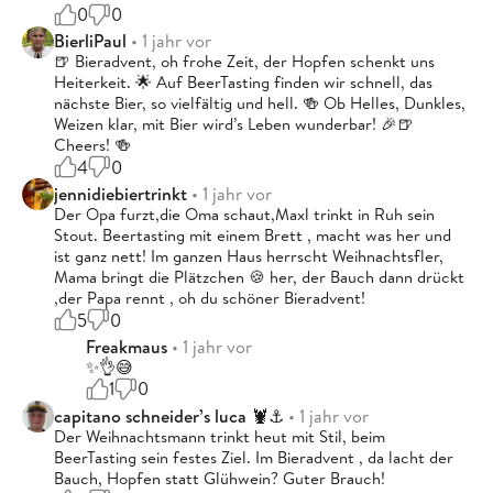
0
0
BierliPaul
• 1 jahr vor
🍺 Bieradvent, oh frohe Zeit, der Hopfen schenkt uns
Heiterkeit. 🌟 Auf BeerTasting finden wir schnell, das
nächste Bier, so vielfältig und hell. 🍻 Ob Helles, Dunkles,
Weizen klar, mit Bier wird’s Leben wunderbar! 🎉🍺
Cheers! 🍻
4
0
jennidiebiertrinkt
• 1 jahr vor
Der Opa furzt,die Oma schaut,Maxl trinkt in Ruh sein
Stout. Beertasting mit einem Brett , macht was her und
ist ganz nett! Im ganzen Haus herrscht Weihnachtsfler,
Mama bringt die Plätzchen 🍪 her, der Bauch dann drückt
,der Papa rennt , oh du schöner Bieradvent!
5
0
Freakmaus
• 1 jahr vor
✨👌😅
1
0
capitano schneider’s luca 🦞⚓️
• 1 jahr vor
Der Weihnachtsmann trinkt heut mit Stil, beim
BeerTasting sein festes Ziel. Im Bieradvent , da lacht der
Bauch, Hopfen statt Glühwein? Guter Brauch!