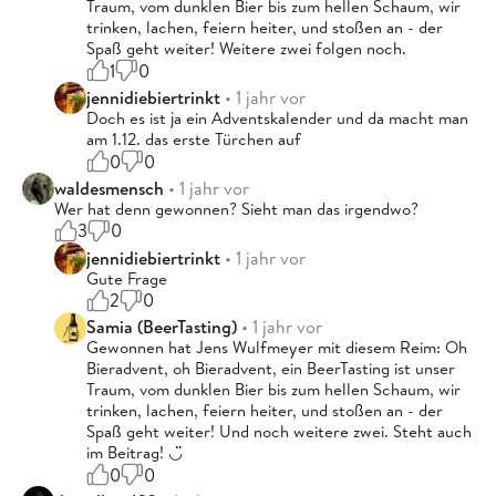
Traum, vom dunklen Bier bis zum hellen Schaum, wir
trinken, lachen, feiern heiter, und stoßen an - der
Spaß geht weiter! Weitere zwei folgen noch.
1
0
jennidiebiertrinkt
• 1 jahr vor
Doch es ist ja ein Adventskalender und da macht man
am 1.12. das erste Türchen auf
0
0
waldesmensch
• 1 jahr vor
Wer hat denn gewonnen? Sieht man das irgendwo?
3
0
jennidiebiertrinkt
• 1 jahr vor
Gute Frage
2
0
Samia (BeerTasting)
• 1 jahr vor
Gewonnen hat Jens Wulfmeyer mit diesem Reim: Oh
Bieradvent, oh Bieradvent, ein BeerTasting ist unser
Traum, vom dunklen Bier bis zum hellen Schaum, wir
trinken, lachen, feiern heiter, und stoßen an - der
Spaß geht weiter! Und noch weitere zwei. Steht auch
im Beitrag! ◡̈
0
0