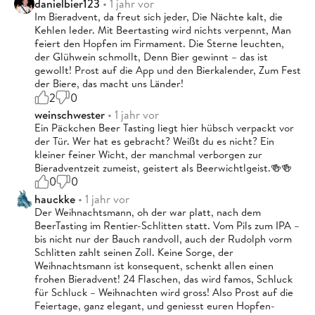
danielbier123
• 1 jahr vor
Im Bieradvent, da freut sich jeder, Die Nächte kalt, die
Kehlen leder. Mit Beertasting wird nichts verpennt, Man
feiert den Hopfen im Firmament. Die Sterne leuchten,
der Glühwein schmollt, Denn Bier gewinnt – das ist
gewollt! Prost auf die App und den Bierkalender, Zum Fest
der Biere, das macht uns Länder!
2
0
weinschwester
• 1 jahr vor
Ein Päckchen Beer Tasting liegt hier hübsch verpackt vor
der Tür. Wer hat es gebracht? Weißt du es nicht? Ein
kleiner feiner Wicht, der manchmal verborgen zur
Bieradventzeit zumeist, geistert als Beerwichtlgeist.🍻🍻
0
0
hauckke
• 1 jahr vor
Der Weihnachtsmann, oh der war platt, nach dem
BeerTasting im Rentier-Schlitten statt. Vom Pils zum IPA –
bis nicht nur der Bauch randvoll, auch der Rudolph vorm
Schlitten zahlt seinen Zoll. Keine Sorge, der
Weihnachtsmann ist konsequent, schenkt allen einen
frohen Bieradvent! 24 Flaschen, das wird famos, Schluck
für Schluck – Weihnachten wird gross! Also Prost auf die
Feiertage, ganz elegant, und geniesst euren Hopfen-