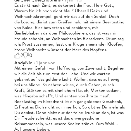
Es stinkt nach Zimt, es dekoriert die Frau, Herr Gott,
Warum bin ich noch nicht blau? Überall Deko und
Weihnachtskrempel, geht mir das auf den Senkel! Doch
die Lösung, die ist zum Greifen nah, mit einem Beertasting
von Kalea. Bier bewerten und probieren, mit
Bierliebhabern darüber Philosophieren, das ist was mir
Freude schenkt, an Weihnachten im Bieradvent. Drum sag
ich: Prost zusammen, lasst uns Krüge aneinander Klopfen,
Frohe Weihnacht wünscht der Herr des Hopfens.
2
0
AndyNic
• 1 jahr vor
Mit einem Gefühl von Hoffnung, von Zuversicht, Begehen
wir die Zeit bis zum Fest der Liebe, Und wir warten
gebannt auf das goldene Licht, Wollen, dass es auf ewig
bei uns bliebe. So nähren wir es, durch Gaben, durch
Kraft, Stärken es mit sinnlichem Hauch, Merken sodann,
was Hingabe schafft, Und ernten von ihm zu Hauf.
BeerTasting im Bieradvent ist ein gar goldenes Geschenk,
Erfreut es Dich nicht nur innerlich, So gibt es Dir mehr als
Du denkst. Denn nicht nur der feine Trunk an sich, ist was
Dir Freude schenkt, es ist das unvergessliche
Beisammensein, was unsere Seelen tränkt. Zum Wohl...
Auf unsere Lieben.